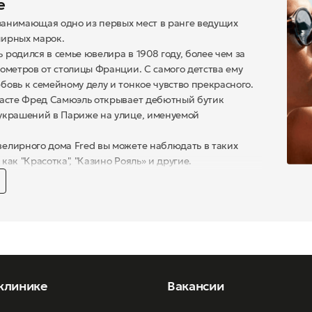
е
 занимающая одно из первых мест в ранге ведущих
ирных марок.
родился в семье ювелира в 1908 году, более чем за
ометров от столицы Франции. С самого детства ему
овь к семейному делу и тонкое чувство прекрасного.
расте Фред Самюэль открывает дебютный бутик
украшений в Париже на улице, именуемой
елирного дома Fred вы можете наблюдать в таких
как "Красотка", "Казино Рояль» и другие.
нии оправ Fred задействуют около 300
ных операции, большая часть из которых - ручная
вы коллекций имеют 18-каратное золотое напыление
м, платиновое покрытие ,которого нет ни в одной
оправ такого класса. Роскошный характер коллекции
 жемчуг, бриллианты и рубины.
ь проходит качественный контроль, имеет документ
клинике
Вакансии
ее клеймо и индивидуальный серийный номер.