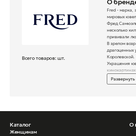
О бренд
Fred - марка,
мировых ювел
Фред Самюэль 
несколько кил
прививали люб
В зрелом воз
драгоценных 
Королевской.
Всего товаров: шт.
Украшения юв
кинокартинах 
Развернуть
При изготовле
производствен
работа. Опра
толщиной 5 мк
другой марке 
подчеркивают
Каждая модел
Каталог
О 
фиксирующий 
Женщинам